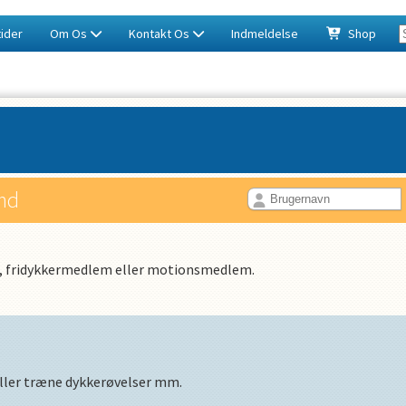
ider
Om Os
Kontakt Os
Indmeldelse
Shop
ind
, fridykkermedlem eller motionsmedlem.
 eller træne dykkerøvelser mm.