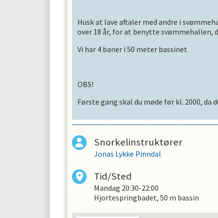
Husk at lave aftaler med andre i svømmeh
OPRET EN PROFIL
over 18 år, for at benytte svømmehallen, d
Vi har 4 baner i 50 meter bassinet
OBS!
Første gang skal du møde før kl. 2000, da d
Snorkelinstruktører
Jonas Lykke Pinndal
Tid/Sted
Mandag
20:30-22:00
Hjortespringbadet, 50 m bassin