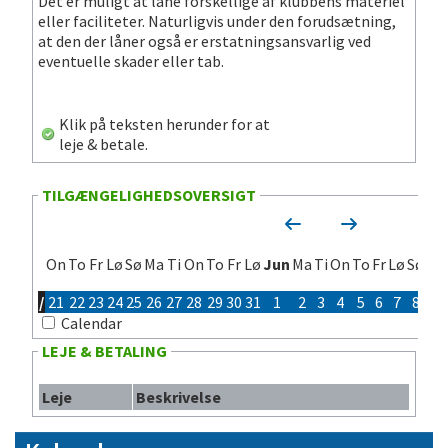
Det er muligt at låne forskellige af klubbens materiel
eller faciliteter. Naturligvis under den forudsætning,
at den der låner også er erstatningsansvarlig ved
eventuelle skader eller tab.
Klik på teksten herunder for at
leje & betale.
TILGÆNGELIGHEDSOVERSIGT
On
To
Fr
Lø
Sø
Ma
Ti
On
To
Fr
Lø
Jun
Ma
Ti
On
To
Fr
Lø
Sø
Ma
/
21
22
23
24
25
26
27
28
29
30
31
1
2
3
4
5
6
7
8
9
Calendar
LEJE & BETALING
Leje
Beskrivelse