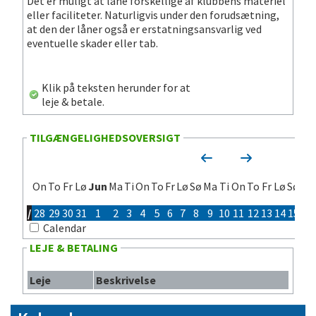
Det er muligt at låne forskellige af klubbens materiel
eller faciliteter. Naturligvis under den forudsætning,
at den der låner også er erstatningsansvarlig ved
eventuelle skader eller tab.
Klik på teksten herunder for at
leje & betale.
TILGÆNGELIGHEDSOVERSIGT
On
To
Fr
Lø
Jun
Ma
Ti
On
To
Fr
Lø
Sø
Ma
Ti
On
To
Fr
Lø
Sø
Ma
/
28
29
30
31
1
2
3
4
5
6
7
8
9
10
11
12
13
14
15
16
Calendar
LEJE & BETALING
Leje
Beskrivelse