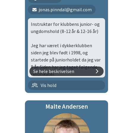
Diver
jonas.pinndal@gmail.com
TDI Advanced Trimix Diver
Instruktør for klubbens junior- og
IART Inspiration Diver Level I
ungdomshold (8-12 år & 12-16 år)
GUE Fundamentals
Jeg har været i dykkerklubben
siden jeg blev født i 1998, og
UTD Overhead Protocols
startede på juniorholdet da jeg var
SSI Master Diver
8 år. Siden har jeg taget følgende
Se hele beskrivelsen
certifikater:
IANTD EANx Gas Blender
Technician
Familietid
Vis hold
CMAS Snorkeldykker
CMAS**
Diving Certifikate Class S Norway
Lørdagstræning
Snorkeldykkerinstruktør
Malte Andersen
CMAS* Flaskedykker
Mandagstræning
Instruktørtræner ved Dansk
Sportsdykker Forbund siden 1995
Udover at være instruktør er jeg
Onsdagstræning
valgt til bestyrelsen i Herlev
Kursusleder ved Dansk
Tirsdagstræning