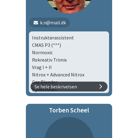
k.n@mail.dk
Instruktørassistent
CMAS P3 (***)
Normoxic
Rekreativ Trimix
Vrag I + II
Nitrox + Advanced Nitrox
Gas Blender
Se hele beskrivelsen
Dykkerleder
Duelighedsbevis (Skibsfører)
VHF-certifikat
Torben Scheel
Medlem af bådudvalget