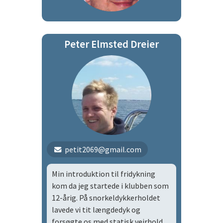
Peter Elmsted Dreier
petit2069@gmail.com
Min introduktion til fridykning
kom da jeg startede i klubben som
12-årig. På snorkeldykkerholdet
lavede vi tit længdedyk og
forsøgte os med statisk vejrhold.