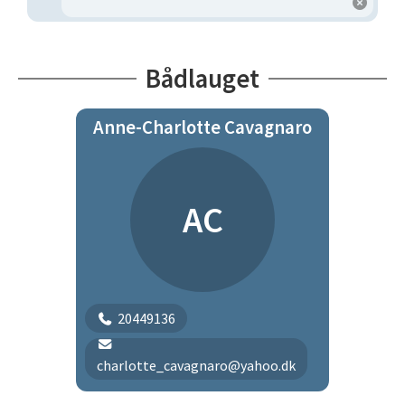
Bådlauget
Anne-Charlotte Cavagnaro
AC
20449136
charlotte_cavagnaro@yahoo.dk