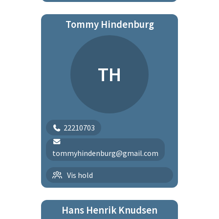
Tommy Hindenburg
TH
22210703
tommyhindenburg@gmail.com
Tirsdagsholdet
Vis hold
Hans Henrik Knudsen