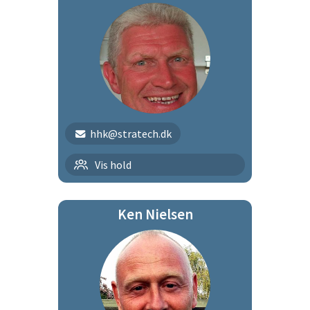
hhk@stratech.dk
Tirsdagsholdet
Vis hold
Ken Nielsen