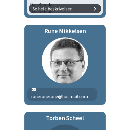
Gas Blender
Se hele beskrivelsen
Dykkerleder
Duelighedsbevis (Skibsfører)
VHF-certifikat
Rune Mikkelsen
Medlem af bådudvalget
runerunerune@hotmail.com
Torben Scheel