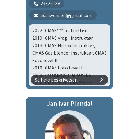
23326188
Instructor
2012 CMAS* Snorkel Diver
lisa.svensen@gmail.com
Instructor
2011 CMAS* Scuba Diver
2022 CMAS*** Instruktør
2011 CMAS*** Snorkel Diver
2019 CMAS Vrag I instruktør
2010 CMAS** Snorkel Diver
2013 CMAS Nitrox instruktør,
2010 CMAS* Snorkel Diver
CMAS Gas blender instruktør, CMAS
Foto level II
2010 CMAS Foto Level I
2009 Instruktørtræner i DSF
Se hele beskrivelsen
2006 CMAS speciality Marine
Biology
2005 CMAS Gas blender & Tec.
Jan Ivar Pinndal
2004 CMAS** Instruktør
2003 CMAS * Instruktør, CMAS
Basic Nitrox
2002 CMAS*** Sportsdykker
1998 CMAS** Sportsdykker