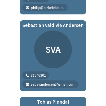
philip@birkefeldt.eu
Sebastian Valdivia Andersen
SVA
81546301
sebavandersen@gmail.com
Tobias Pinndal