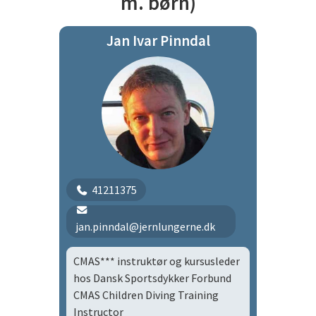
m. børn)
Sportsdykker Forbund siden 1995
Jan Ivar Pinndal
Kursusleder ved Dansk
Sportsdykker Forbund siden 2001
Medforfatter af
“Nitroxhåndbogen” version 1, år
2003
Kursusudvikler på Basic Nitrox,
Advanced Nitrox, Gasblender &
Service Technician, Normoxic
41211375
Trimix, Advanced Trimix foruden
Vrag II
jan.pinndal@jernlungerne.dk
CMAS*** instruktør og kursusleder
hos Dansk Sportsdykker Forbund
CMAS Children Diving Training
Instructor