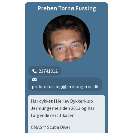
Preben Tornø Fussing
Tirsdagsholdet
23741312
preben.fussing@jernlungerne.dk
Har dykket i Herlev Dykkerklub
Jernlungerne siden 2013 og har
følgende certifikater:
CMAS** Scuba Diver