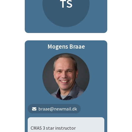
TS
Mogens Braae
braae@newmail.dk
CMAS 3 star instructor