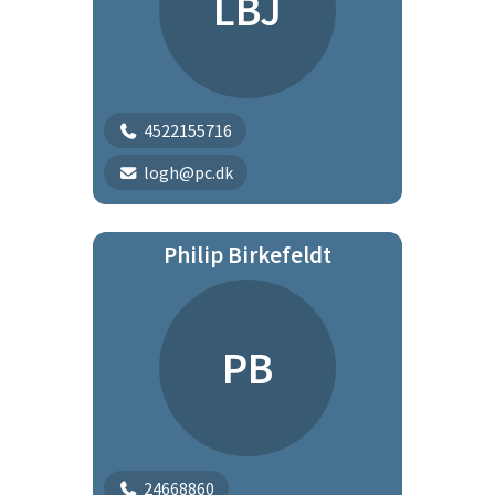
LBJ
4522155716
logh@pc.dk
Philip Birkefeldt
PB
24668860