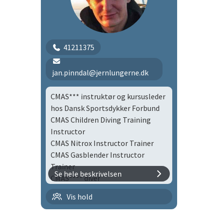
1995 SSI Open Water
41211375
jan.pinndal@jernlungerne.dk
CMAS*** instruktør og kursusleder
hos Dansk Sportsdykker Forbund
CMAS Children Diving Training
Instructor
CMAS Nitrox Instructor Trainer
CMAS Gasblender Instructor
Trainer
Se hele beskrivelsen
CMAS**** diver
Flaskedykning med børn |
Vis hold
flbø