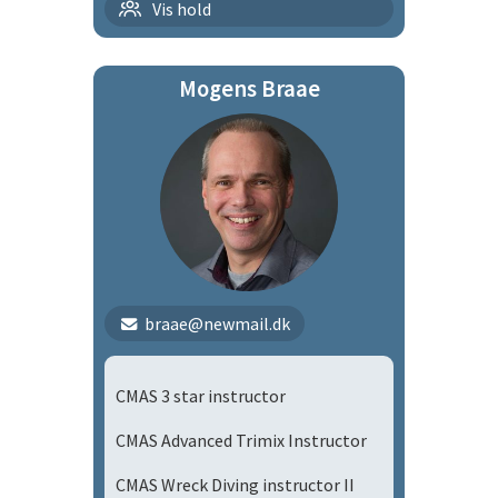
Tirsdagsholdet
Vis hold
Mogens Braae
braae@newmail.dk
CMAS 3 star instructor
CMAS Advanced Trimix Instructor
CMAS Wreck Diving instructor II