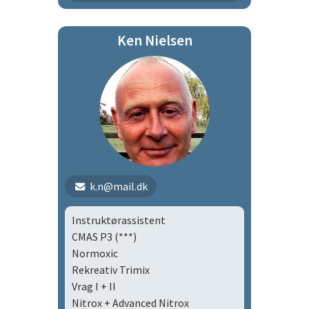
flbø
Ken Nielsen
Ungdom
Tirsdagsholdet
k.n@mail.dk
Instruktørassistent
CMAS P3 (***)
Normoxic
Rekreativ Trimix
Vrag I + II
Nitrox + Advanced Nitrox