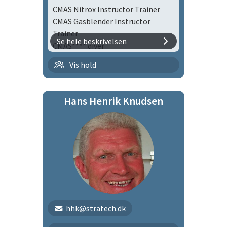
CMAS Nitrox Instructor Trainer
CMAS Gasblender Instructor
Trainer
Se hele beskrivelsen
CMAS**** diver
Flaskedykning med børn |
Vis hold
flbø
Hans Henrik Knudsen
Tirsdagsholdet
hhk@stratech.dk