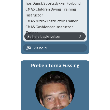
hos Dansk Sportsdykker Forbund
2010 CMAS** Snorkel Diver
CMAS Children Diving Training
2010 CMAS* Snorkel Diver
Instructor
CMAS Nitrox Instructor Trainer
CMAS Gasblender Instructor
Trainer
Se hele beskrivelsen
CMAS**** diver
Flaskedykning med børn |
Vis hold
flbø
Preben Tornø Fussing
Tirsdagsholdet