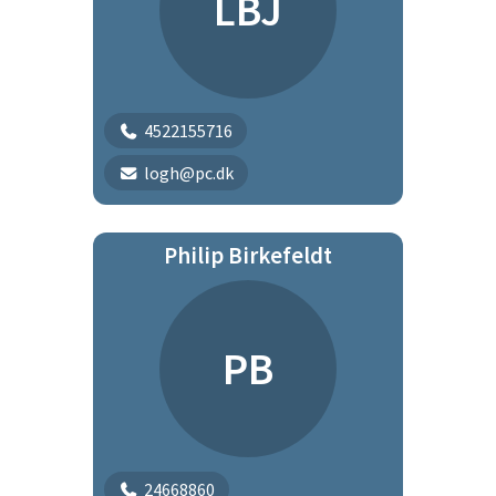
LBJ
4522155716
logh@pc.dk
Philip Birkefeldt
PB
24668860