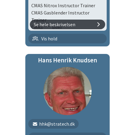
CMAS Nitrox Instructor Trainer
CMAS Gasblender Instructor
Trainer
Se hele beskrivelsen
CMAS**** diver
Flaskedykning med børn |
Vis hold
flbø
Hans Henrik Knudsen
Tirsdagsholdet
hhk@stratech.dk