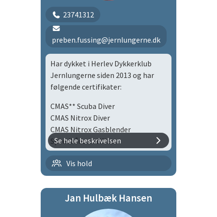
23741312
preben.fussing@jernlungerne.dk
Har dykket i Herlev Dykkerklub
Jernlungerne siden 2013 og har
følgende certifikater:
CMAS** Scuba Diver
CMAS Nitrox Diver
CMAS Nitrox Gasblender
Se hele beskrivelsen
Speedbådscertifikat
Jeg er uddannelsesansvarlig i
Tirsdagsholdet
Vis hold
Jernlungerne hvor jeg i tæt
samarbejde med instruktørerne
arbejder på at holde en rød tråd i
Jan Hulbæk Hansen
forhold til hvilke typer af dykker