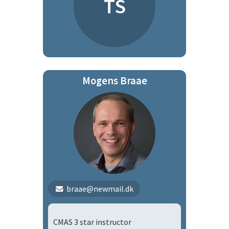
TS
Mogens Braae
braae@newmail.dk
CMAS 3 star instructor