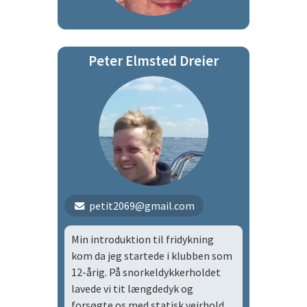
Peter Elmsted Dreier
petit2069@gmail.com
Min introduktion til fridykning
kom da jeg startede i klubben som
12-årig. På snorkeldykkerholdet
lavede vi tit længdedyk og
forsøgte os med statisk vejrhold.