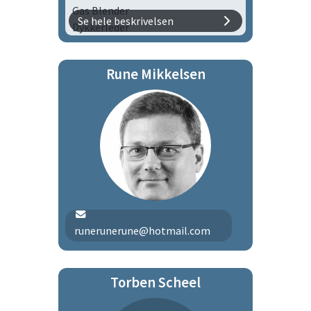
Gas Blender
Se hele beskrivelsen
Dykkerleder
Duelighedsbevis (Skibsfører)
VHF-certifikat
Rune Mikkelsen
Medlem af bådudvalget
runerunerune@hotmail.com
Torben Scheel