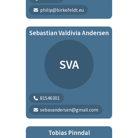
philip@birkefeldt.eu
Sebastian Valdivia Andersen
SVA
81546301
sebavandersen@gmail.com
Tobias Pinndal