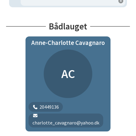
Bådlauget
Anne-Charlotte Cavagnaro
AC
20449136
charlotte_cavagnaro@yahoo.dk