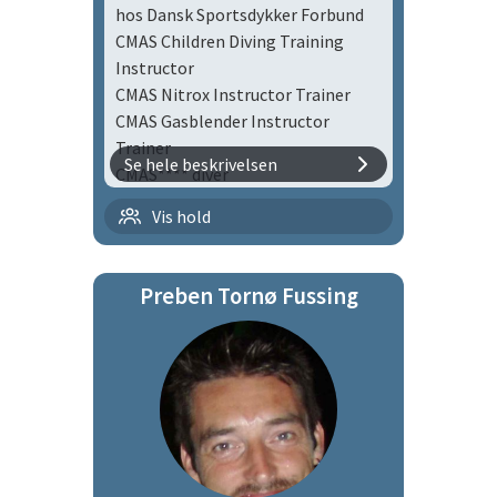
hos Dansk Sportsdykker Forbund
2010 CMAS** Snorkel Diver
CMAS Children Diving Training
2010 CMAS* Snorkel Diver
Instructor
CMAS Nitrox Instructor Trainer
CMAS Gasblender Instructor
Trainer
Se hele beskrivelsen
CMAS**** diver
Flaskedykning med børn |
Vis hold
flbø
Preben Tornø Fussing
Tirsdagsholdet