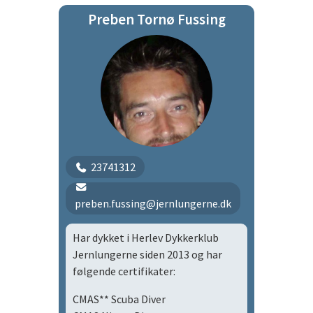
Preben Tornø Fussing
Tirsdagsholdet
23741312
preben.fussing@jernlungerne.dk
Har dykket i Herlev Dykkerklub
Jernlungerne siden 2013 og har
følgende certifikater:
CMAS** Scuba Diver