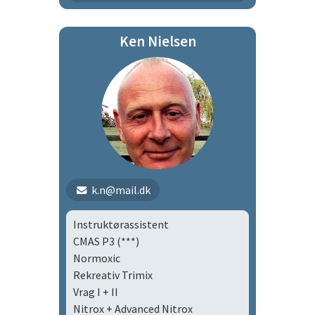
flbø
Ken Nielsen
Ungdom
Tirsdagsholdet
k.n@mail.dk
Instruktørassistent
CMAS P3 (***)
Normoxic
Rekreativ Trimix
Vrag I + II
Nitrox + Advanced Nitrox