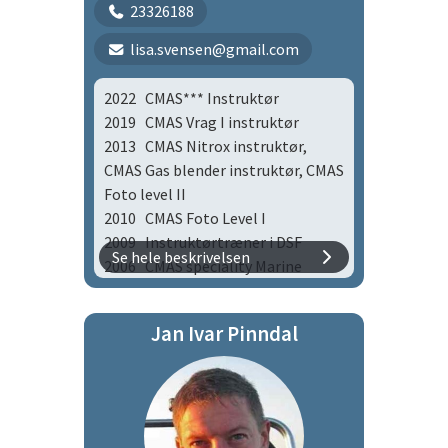
23326188
Instructor
2012 CMAS* Snorkel Diver
lisa.svensen@gmail.com
Instructor
2011 CMAS* Scuba Diver
2022 CMAS*** Instruktør
2011 CMAS*** Snorkel Diver
2019 CMAS Vrag I instruktør
2010 CMAS** Snorkel Diver
2013 CMAS Nitrox instruktør,
2010 CMAS* Snorkel Diver
CMAS Gas blender instruktør, CMAS
Foto level II
2010 CMAS Foto Level I
2009 Instruktørtræner i DSF
Se hele beskrivelsen
2006 CMAS speciality Marine
Biology
2005 CMAS Gas blender & Tec.
Jan Ivar Pinndal
2004 CMAS** Instruktør
2003 CMAS * Instruktør, CMAS
Basic Nitrox
2002 CMAS*** Sportsdykker
1998 CMAS** Sportsdykker