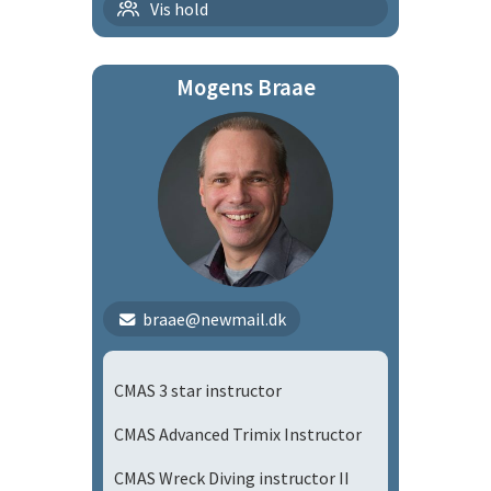
Tirsdagsholdet
Vis hold
Mogens Braae
braae@newmail.dk
CMAS 3 star instructor
CMAS Advanced Trimix Instructor
CMAS Wreck Diving instructor II