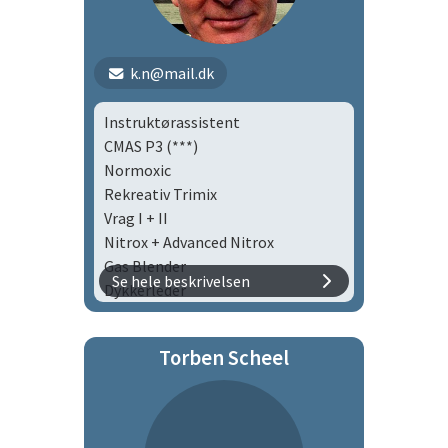
k.n@mail.dk
Instruktørassistent
CMAS P3 (***)
Normoxic
Rekreativ Trimix
Vrag I + II
Nitrox + Advanced Nitrox
Gas Blender
Se hele beskrivelsen
Dykkerleder
Duelighedsbevis (Skibsfører)
VHF-certifikat
Torben Scheel
Medlem af bådudvalget