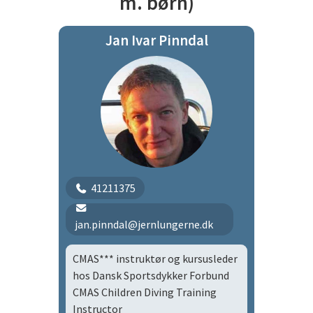
m. børn)
Sportsdykker Forbund siden 1995
Jan Ivar Pinndal
Kursusleder ved Dansk
Sportsdykker Forbund siden 2001
Medforfatter af
“Nitroxhåndbogen” version 1, år
2003
Kursusudvikler på Basic Nitrox,
Advanced Nitrox, Gasblender &
Service Technician, Normoxic
41211375
Trimix, Advanced Trimix foruden
Vrag II
jan.pinndal@jernlungerne.dk
CMAS*** instruktør og kursusleder
hos Dansk Sportsdykker Forbund
CMAS Children Diving Training
Instructor