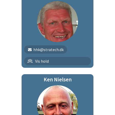
hhk@stratech.dk
Tirsdagsholdet
Vis hold
Ken Nielsen