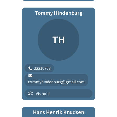
Tommy Hindenburg
TH
22210703
tommyhindenburg@gmail.com
Tirsdagsholdet
Vis hold
Hans Henrik Knudsen