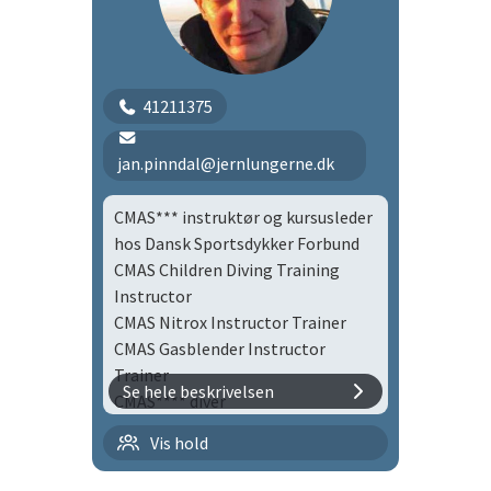
1995 SSI Open Water
41211375
jan.pinndal@jernlungerne.dk
CMAS*** instruktør og kursusleder
hos Dansk Sportsdykker Forbund
CMAS Children Diving Training
Instructor
CMAS Nitrox Instructor Trainer
CMAS Gasblender Instructor
Trainer
Se hele beskrivelsen
CMAS**** diver
Flaskedykning med børn |
Vis hold
flbø