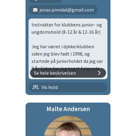
Diver
jonas.pinndal@gmail.com
TDI Advanced Trimix Diver
Instruktør for klubbens junior- og
IART Inspiration Diver Level I
ungdomshold (8-12 år & 12-16 år)
GUE Fundamentals
Jeg har været i dykkerklubben
siden jeg blev født i 1998, og
UTD Overhead Protocols
startede på juniorholdet da jeg var
SSI Master Diver
8 år. Siden har jeg taget følgende
Se hele beskrivelsen
certifikater:
IANTD EANx Gas Blender
Technician
Familietid
Vis hold
CMAS Snorkeldykker
CMAS**
Diving Certifikate Class S Norway
Lørdagstræning
Snorkeldykkerinstruktør
Malte Andersen
CMAS* Flaskedykker
Mandagstræning
Instruktørtræner ved Dansk
Sportsdykker Forbund siden 1995
Udover at være instruktør er jeg
Onsdagstræning
valgt til bestyrelsen i Herlev
Kursusleder ved Dansk
Tirsdagstræning