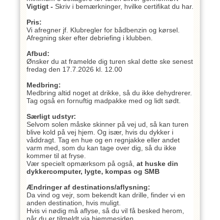
Vigtigt -
Skriv i bemærkninger, hvilke certifikat du har.
Pris:
Vi afregner jf. Klubregler for bådbenzin og kørsel.
Afregning sker efter debriefing i klubben.
Afbud:
Ønsker du at framelde dig turen skal dette ske senest
fredag den 17.7.2026 kl. 12.00
Medbring:
Medbring altid noget at drikke, så du ikke dehydrerer.
Tag også en fornuftig madpakke med og lidt sødt.
Særligt udstyr:
Selvom solen måske skinner på vej ud, så kan turen
blive kold på vej hjem. Og især, hvis du dykker i
våddragt. Tag en hue og en regnjakke eller andet
varm med, som du kan tage over dig, så du ikke
kommer til at fryse.
Vær specielt opmærksom på også,
at huske din
dykkercomputer, lygte, kompas og SMB
Ændringer af destinations/aflysning:
Da vind og vejr, som bekendt kan drille, finder vi en
anden destination, hvis muligt.
Hvis vi nødig må aflyse, så du vil få besked herom,
når du er tilmeldt via hjemmesiden