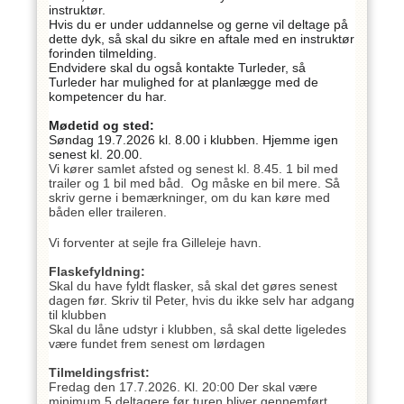
instruktør.
Hvis du er under uddannelse og gerne vil deltage på
dette dyk, så skal du sikre en aftale med en instruktør
forinden tilmelding.
Endvidere skal du også kontakte Turleder, så
Turleder har mulighed for at planlægge med de
kompetencer du har.
Mødetid og sted:
Søndag 19.7.2026 kl. 8.00 i klubben. Hjemme igen
senest kl. 20.00.
Vi kører samlet afsted og senest kl. 8.45. 1 bil med
trailer og 1 bil med båd. Og måske en bil mere. Så
skriv gerne i bemærkninger, om du kan køre med
båden eller traileren.
Vi forventer at sejle fra Gilleleje havn.
Flaskefyldning:
Skal du have fyldt flasker, så skal det gøres senest
dagen før. Skriv til Peter, hvis du ikke selv har adgang
til klubben
Skal du låne udstyr i klubben, så skal dette ligeledes
være fundet frem senest om lørdagen
Tilmeldingsfrist:
Fredag den 17.7.2026. Kl. 20:00 Der skal være
minimum 5 deltagere før turen bliver gennemført