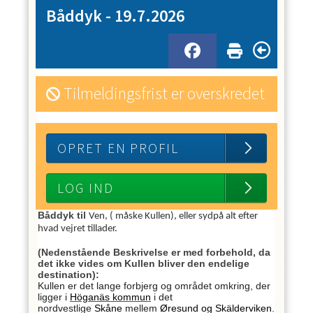
Båddyk - 19.7.2026
Tilmeldingsfrist er overskredet
OPRET EN PROFIL
LOG IND
Båddyk til
Ven, ( måske Kullen), eller sydpå alt efter
hvad vejret tillader.
(Nedenstående Beskrivelse er med forbehold, da
det ikke vides om Kullen bliver den endelige
destination):
Kullen er det lange forbjerg og området omkring, der
ligger i
Höganäs kommun
i det
nordvestlige
Skåne
mellem
Øresund
og
Skälderviken
.