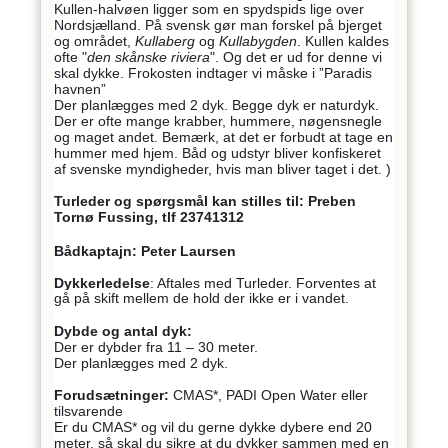
Kullen-halvøen ligger som en spydspids lige over
Nordsjælland. På svensk gør man forskel på bjerget
og området,
Kullaberg
og
Kullabygden
. Kullen kaldes
ofte "
den skånske riviera
". Og det er ud for denne vi
skal dykke. Frokosten indtager vi måske i ”Paradis
havnen”
Der planlægges med 2 dyk. Begge dyk er naturdyk.
Der er ofte mange krabber, hummere, nøgensnegle
og maget andet. Bemærk, at det er forbudt at tage en
hummer med hjem. Båd og udstyr bliver konfiskeret
af svenske myndigheder, hvis man bliver taget i det. )
Turleder og spørgsmål kan stilles til: Preben
Tornø Fussing, tlf 23741312
Bådkaptajn: Peter Laursen
Dykkerledelse
:
Aftales med Turleder. Forventes at
gå på skift mellem de hold der ikke er i vandet.
Dybde og antal dyk:
Der er dybder fra 11 – 30 meter.
Der planlægges med 2 dyk.
Forudsætninger:
CMAS*, PADI Open Water eller
tilsvarende
Er du CMAS* og vil du gerne dykke dybere end 20
meter, så skal du sikre at du dykker sammen med en