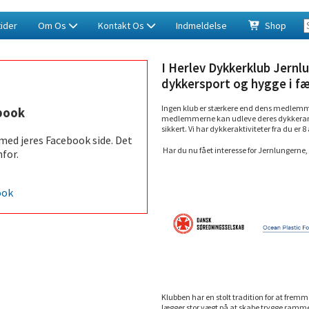
ider
Om Os
Kontakt Os
Indmeldelse
Shop
I Herlev Dykkerklub Jernlu
dykkersport og hygge i fæ
Ingen klub er stærkere end dens medlemmer.
book
medlemmerne kan udleve deres dykkerambit
sikkert. Vi har dykkeraktiviteter fra du er 8 
 med jeres Facebook side. Det
Har du nu fået interesse for Jernlungerne, 
for.
ook
Klubben har en stolt tradition for at fremm
lægger stor vægt på at skabe trygge ramme