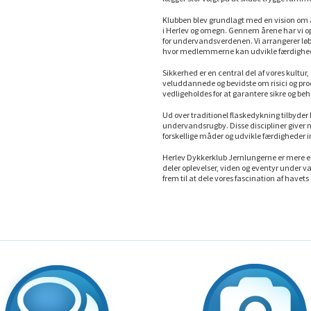
Klubben blev grundlagt med en vision om at
i Herlev og omegn. Gennem årene har vi o
for undervandsverdenen. Vi arrangerer lø
hvor medlemmerne kan udvikle færdighed
Sikkerhed er en central del af vores kultur,
veluddannede og bevidste om risici og proc
vedligeholdes for at garantere sikre og be
Ud over traditionel flaskedykning tilbyder
undervandsrugby. Disse discipliner giv
forskellige måder og udvikle færdigheder i
Herlev Dykkerklub Jernlungerne er mere end
deler oplevelser, viden og eventyr under v
frem til at dele vores fascination af hav