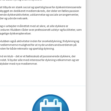
 tilbyde en stærk social og sportslig base for dykkerinteresserede
pbygget en dedikeret medlemskreds, der deler en fælles passion
bende dykkeraktiviteter, uddannelse og sociale arrangementer,
er og udvide netværk.
 og vi arbejder målrettet med at sikre, at alle dykkere er
edurer. Klubben råder over professionelt udstyr og faciliteter, som
hagelige dykkeroplevelser.
 klubben også aktiviteter inden for snorkeldykning, fridykning og
er medlemmerne mulighed for at nyde undervandsverdenen på
nden for både rekreativ og sportslig dykning.
 en klub – det er et fællesskab af passionerede dykkere, der
andet. Vi byder alle med interesse for dykning velkommen og ser
ets dybder med nye medlemmer.