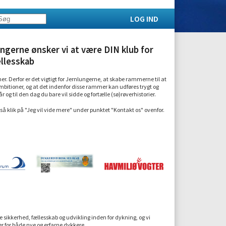
LOG IND
ngerne ønsker vi at være DIN klub for
llesskab
 Derfor er det vigtigt for Jernlungerne, at skabe rammerne til at
ioner, og at det indenfor disse rammer kan udføres trygt og
år og til den dag du bare vil sidde og fortælle (sø)røverhistorier.
så klik på "Jeg vil vide mere" under punktet "Kontakt os" ovenfor.
e sikkerhed, fællesskab og udvikling inden for dykning, og vi
r for både nye og erfarne dykkere.