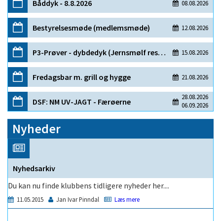
Nyheder