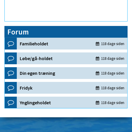
Forum