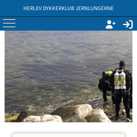
HERLEV DYKKERKLUB JERNLUNGERNE