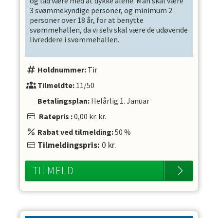
og lad være med at dykke alene. Man skal være
3 svømmekyndige personer, og minimum 2
personer over 18 år, for at benytte
svømmehallen, da vi selv skal være de udøvende
livreddere i svømmehallen.
Holdnummer:
Tir
Tilmeldte:
11/50
Betalingsplan:
Helårlig
1. Januar
Ratepris
:
0,00 kr.
kr.
Rabat ved tilmelding:
50
%
Tilmeldingspris:
0
kr.
TILMELD